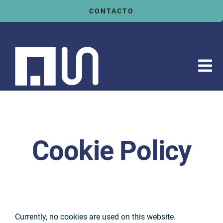
Saltar
CONTACTO
al
contenido
Tog
Nav
Inicio
Servicios
Sectores
Cookie Policy
Tecnologías
Actualidad
Currently, no cookies are used on this website.