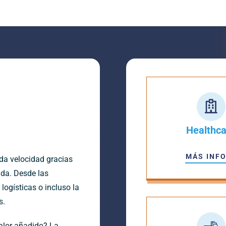
Healthca
MÁS INF
da velocidad gracias
nda. Desde las
logísticas o incluso la
s.
alor añadido? La