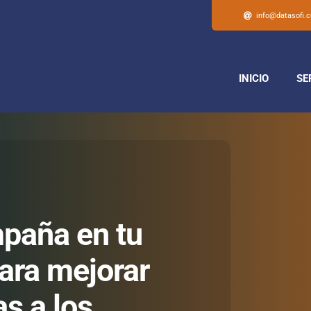
info@datasofi.
INICIO
SE
mpaña en tu
ara mejorar
as a los