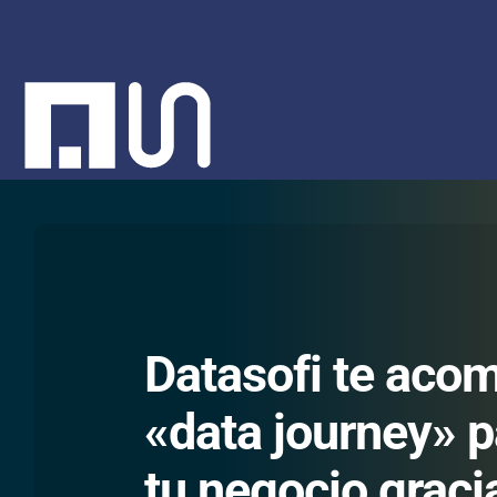
Saltar
al
contenido
Datasofi te aco
«data journey» p
tu negocio graci