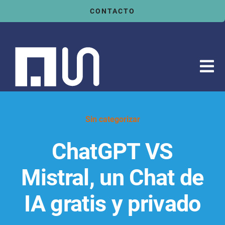
Saltar
CONTACTO
al
contenido
Tog
Nav
Inicio
Servicios
Sin categorizar
Sectores
ChatGPT VS
Tecnologías
Mistral, un Chat de
Actualidad
IA gratis y privado